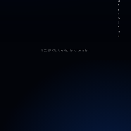
u
t
s
c
h
l
a
n
d
© 2026 PSS. Alle Rechte vorbehalten.